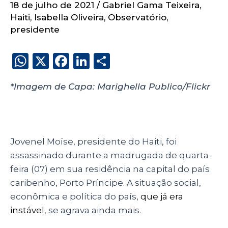
18 de julho de 2021
/
Gabriel Gama Teixeira
,
Haiti
,
Isabella Oliveira
,
Observatório
,
presidente
W
X
F
Li
S
h
a
n
h
*Imagem de Capa: Marighella Publico/Flickr
a
c
k
a
ts
e
e
re
A
b
dI
p
o
n
Jovenel Moïse, presidente do Haiti, foi
p
o
assassinado durante a madrugada de quarta-
feira (07) em sua residência na capital do país
k
caribenho, Porto Príncipe. A situação social,
econômica e política do país,
que já era
instável
, se agrava ainda mais.