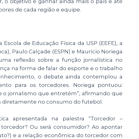
, o objetivo é ganhar ainda mais o país e até
bores de cada região e equipe.
a Escola de Educação Física da USP (EEFE), a
a), Paulo Calçade (ESPN) e Maurício Noriega
uma reflexão sobre a função jornalística no
ça na forma de falar do esporte e o trabalho
onhecimento, o debate ainda contemplou a
nto para os torcedores. Noriega pontuou:
 e o jornalismo que entretém”, afirmando que
ia diretamente no consumo do futebol.
tica apresentada na palestra “Torcedor –
torcedor? Ou será consumidor? Ao apontar
uto?) e a relação econômica do torcedor com