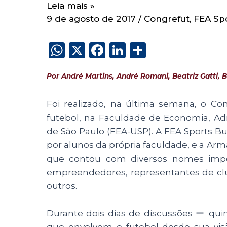
Leia mais »
9 de agosto de 2017
/
Congrefut
,
FEA Sp
W
X
F
Li
S
h
a
n
h
Por André Martins, André Romani, Beatriz Gatti,
a
c
k
a
ts
e
e
re
Foi realizado, na última semana, o Co
A
b
dI
futebol, na Faculdade de Economia, Ad
p
o
n
de São Paulo (FEA-USP). A FEA Sports Bu
p
o
por alunos da própria faculdade, e a Arm
que contou com diversos nomes impor
k
empreendedores, representantes de clube
outros.
Durante dois dias de discussões ー quin
que envolvem o futebol desde sua vis