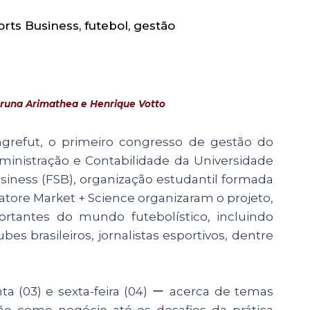
orts Business
,
futebol
,
gestão
 Bruna Arimathea e Henrique Votto
ngrefut, o primeiro congresso de gestão do
ministração e Contabilidade da Universidade
siness (FSB), organização estudantil formada
atore Market + Science organizaram o projeto,
tantes do mundo futebolístico, incluindo
s brasileiros, jornalistas esportivos, dentre
ta (03) e sexta-feira (04) ー acerca de temas
ão como negócio até os desafios da prática