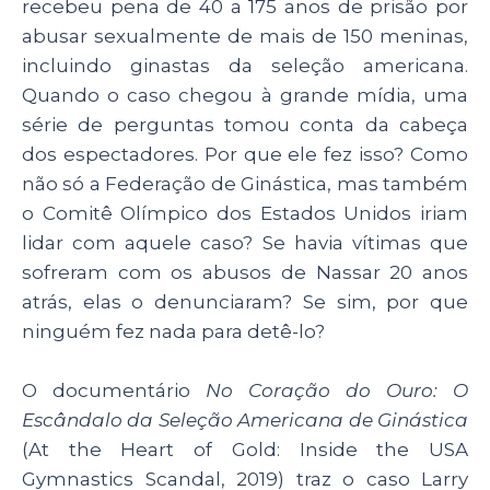
p
o
n
recebeu pena de 40 a 175 anos de prisão por
p
o
abusar sexualmente de mais de 150 meninas,
incluindo ginastas da seleção americana.
k
Quando o caso chegou à grande mídia, uma
série de perguntas tomou conta da cabeça
dos espectadores. Por que ele fez isso? Como
não só a Federação de Ginástica, mas também
o Comitê Olímpico dos Estados Unidos iriam
lidar com aquele caso? Se havia vítimas que
sofreram com os abusos de Nassar 20 anos
atrás, elas o denunciaram? Se sim, por que
ninguém fez nada para detê-lo?
O documentário
No Coração do Ouro: O
Escândalo da Seleção Americana de Ginástica
(At the Heart of Gold: Inside the USA
Gymnastics Scandal, 2019) traz o caso Larry