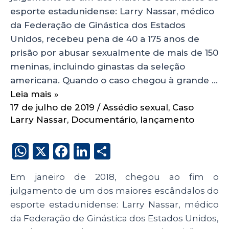
esporte estadunidense: Larry Nassar, médico
da Federação de Ginástica dos Estados
Unidos, recebeu pena de 40 a 175 anos de
prisão por abusar sexualmente de mais de 150
meninas, incluindo ginastas da seleção
americana. Quando o caso chegou à grande …
Leia mais »
17 de julho de 2019
/
Assédio sexual
,
Caso
Larry Nassar
,
Documentário
,
lançamento
W
X
F
Li
S
h
a
n
h
Em janeiro de 2018, chegou ao fim o
a
c
k
a
julgamento de um dos maiores escândalos do
ts
e
e
re
esporte estadunidense: Larry Nassar, médico
A
b
dI
da Federação de Ginástica dos Estados Unidos,