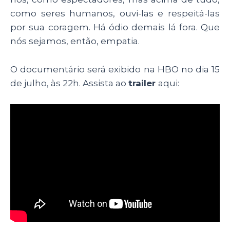
como seres humanos, ouvi-las e respeitá-las
por sua coragem. Há ódio demais lá fora. Que
nós sejamos, então, empatia.
O documentário será exibido na HBO no dia 15
de julho, às 22h. Assista ao
trailer
aqui: