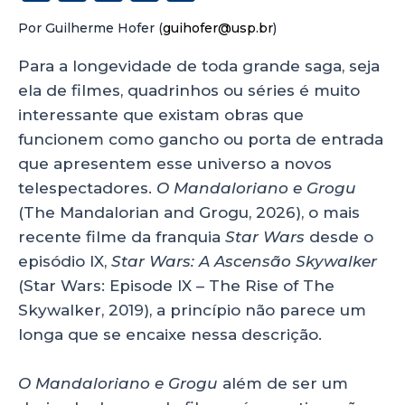
h
a
n
h
Por Guilherme Hofer (
guihofer@usp.br
)
a
c
k
a
ts
e
e
re
Para a longevidade de toda grande saga, seja
ela de filmes, quadrinhos ou séries é muito
A
b
dI
interessante que existam obras que
p
o
n
funcionem como gancho ou porta de entrada
p
o
que apresentem esse universo a novos
k
telespectadores.
O Mandaloriano e Grogu
(The Mandalorian and Grogu, 2026), o mais
recente filme da franquia
Star Wars
desde o
episódio IX,
Star Wars: A Ascensão Skywalker
(Star Wars: Episode IX – The Rise of The
Skywalker, 2019), a princípio não parece um
longa que se encaixe nessa descrição.
O Mandaloriano e Grogu
além de ser um