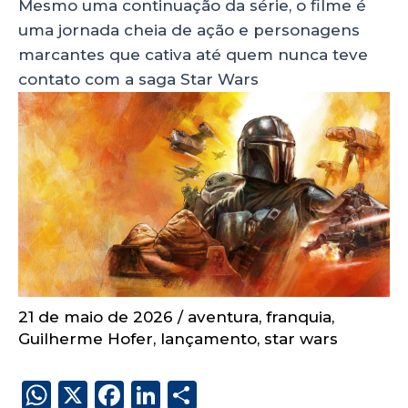
Mesmo uma continuação da série, o filme é
uma jornada cheia de ação e personagens
marcantes que cativa até quem nunca teve
contato com a saga Star Wars
21 de maio de 2026
/
aventura
,
franquia
,
Guilherme Hofer
,
lançamento
,
star wars
W
X
F
Li
S