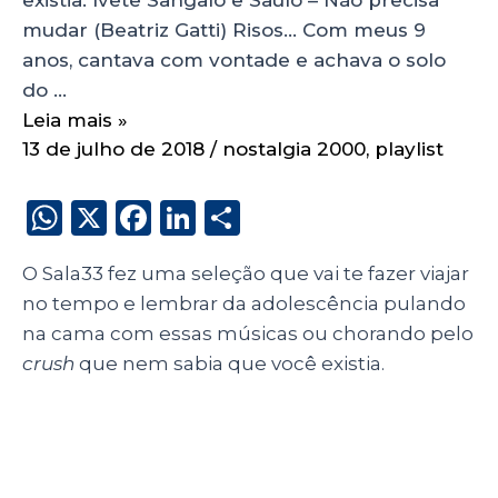
mudar (Beatriz Gatti) Risos… Com meus 9
anos, cantava com vontade e achava o solo
do …
Leia mais »
13 de julho de 2018
/
nostalgia 2000
,
playlist
W
X
F
Li
S
h
a
n
h
O Sala33 fez uma seleção que vai te fazer viajar
a
c
k
a
no tempo e lembrar da adolescência pulando
ts
e
e
re
na cama com essas músicas ou chorando pelo
A
b
dI
crush
que nem sabia que você existia.
p
o
n
p
o
k