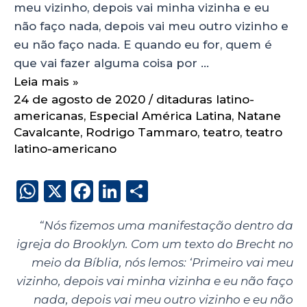
meu vizinho, depois vai minha vizinha e eu
não faço nada, depois vai meu outro vizinho e
eu não faço nada. E quando eu for, quem é
que vai fazer alguma coisa por …
Leia mais »
24 de agosto de 2020
/
ditaduras latino-
americanas
,
Especial América Latina
,
Natane
Cavalcante
,
Rodrigo Tammaro
,
teatro
,
teatro
latino-americano
W
X
F
Li
S
h
a
n
h
“Nós fizemos uma manifestação dentro da
a
c
k
a
igreja do Brooklyn. Com um texto do Brecht no
ts
e
e
re
meio da Bíblia, nós lemos: ‘Primeiro vai meu
A
b
dI
vizinho, depois vai minha vizinha e eu não faço
p
o
n
nada, depois vai meu outro vizinho e eu não