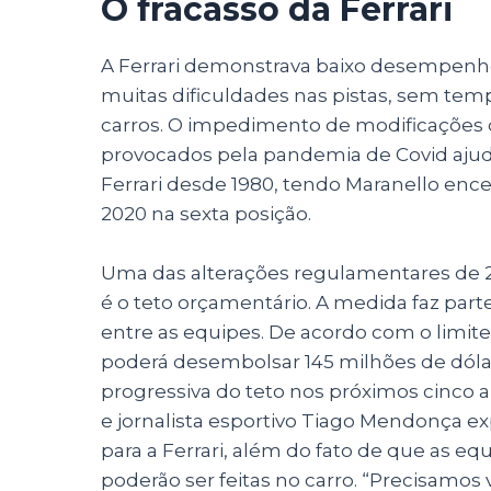
O fracasso da Ferrari
A Ferrari demonstrava baixo desempenho
muitas dificuldades nas pistas, sem temp
carros. O impedimento de modificações d
provocados pela pandemia de Covid aju
Ferrari desde 1980, tendo Maranello en
2020 na sexta posição.
Uma das alterações regulamentares de 2
é o teto orçamentário. A medida faz part
entre as equipes. De acordo com o limite 
poderá desembolsar 145 milhões de dólar
progressiva do teto nos próximos cinco 
e jornalista esportivo Tiago Mendonça ex
para a Ferrari, além do fato de que as e
poderão ser feitas no carro. “Precisamos 