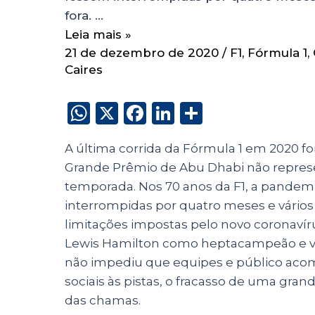
fora. …
Leia mais »
21 de dezembro de 2020
/
F1
,
Fórmula 1
,
Caires
W
X
F
Li
S
h
a
n
h
A última corrida da Fórmula 1 em 2020 fo
a
c
k
a
Grande Prêmio de Abu Dhabi não repre
ts
e
e
re
temporada. Nos 70 anos da F1, a pandemi
A
b
dI
interrompidas por quatro meses e vários c
p
o
n
limitações impostas pelo novo coronaví
p
o
Lewis Hamilton como heptacampeão e vi
não impediu que equipes e público a
k
sociais às pistas, o fracasso de uma gr
das chamas.