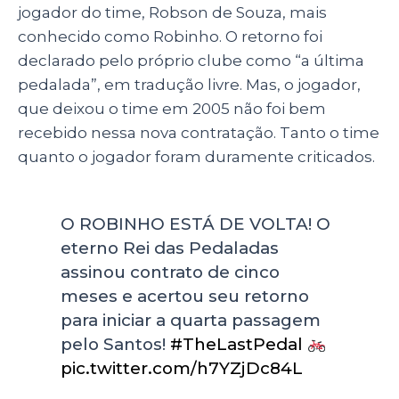
ts
e
e
re
jogador do time, Robson de Souza, mais
A
b
dI
conhecido como Robinho. O retorno foi
p
o
n
declarado pelo próprio clube como “a última
p
o
pedalada”, em tradução livre. Mas, o jogador,
que deixou o time em 2005 não foi bem
k
recebido nessa nova contratação. Tanto o time
quanto o jogador foram duramente criticados.
O ROBINHO ESTÁ DE VOLTA! O
eterno Rei das Pedaladas
assinou contrato de cinco
meses e acertou seu retorno
para iniciar a quarta passagem
pelo Santos!
#TheLastPedal
pic.twitter.com/h7YZjDc84L