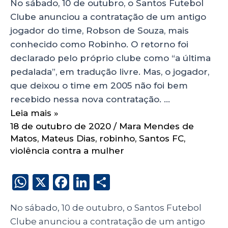
No sábado, 10 de outubro, o Santos Futebol
Clube anunciou a contratação de um antigo
jogador do time, Robson de Souza, mais
conhecido como Robinho. O retorno foi
declarado pelo próprio clube como “a última
pedalada”, em tradução livre. Mas, o jogador,
que deixou o time em 2005 não foi bem
recebido nessa nova contratação. …
Leia mais »
18 de outubro de 2020
/
Mara Mendes de
Matos
,
Mateus Dias
,
robinho
,
Santos FC
,
violência contra a mulher
W
X
F
Li
S
h
a
n
h
No sábado, 10 de outubro, o Santos Futebol
a
c
k
a
Clube anunciou a contratação de um antigo