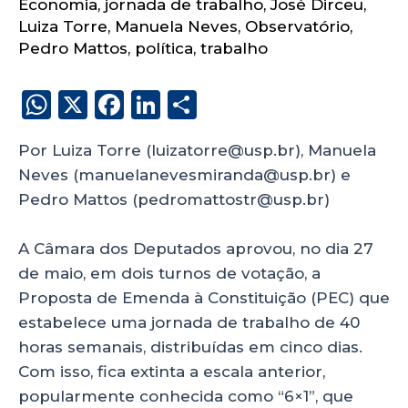
Economia
,
jornada de trabalho
,
José Dirceu
,
Luiza Torre
,
Manuela Neves
,
Observatório
,
Pedro Mattos
,
política
,
trabalho
W
X
F
Li
S
h
a
n
h
Por Luiza Torre (luizatorre@usp.br), Manuela
a
c
k
a
Neves (manuelanevesmiranda@usp.br) e
ts
e
e
re
Pedro Mattos (pedromattostr@usp.br)
A
b
dI
p
o
n
A Câmara dos Deputados aprovou, no dia 27
p
o
de maio, em dois turnos de votação, a
Proposta de Emenda à Constituição (PEC) que
k
estabelece uma jornada de trabalho de 40
horas semanais, distribuídas em cinco dias.
Com isso, fica extinta a escala anterior,
popularmente conhecida como “6×1”, que