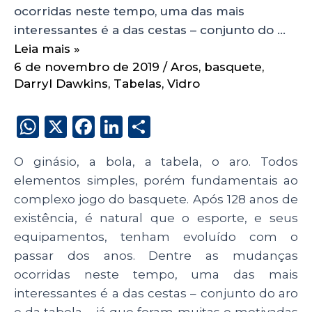
ocorridas neste tempo, uma das mais
interessantes é a das cestas – conjunto do …
Leia mais »
6 de novembro de 2019
/
Aros
,
basquete
,
Darryl Dawkins
,
Tabelas
,
Vidro
W
X
F
Li
S
h
a
n
h
O ginásio, a bola, a tabela, o aro. Todos
a
c
k
a
elementos simples, porém fundamentais ao
ts
e
e
re
complexo jogo do basquete. Após 128 anos de
A
b
dI
existência, é natural que o esporte, e seus
p
o
n
equipamentos, tenham evoluído com o
p
o
passar dos anos. Dentre as mudanças
ocorridas neste tempo, uma das mais
k
interessantes é a das cestas – conjunto do aro
e da tabela – já que foram muitas e motivadas