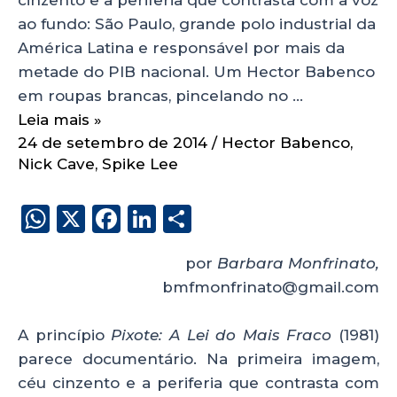
ao fundo: São Paulo, grande polo industrial da
América Latina e responsável por mais da
metade do PIB nacional. Um Hector Babenco
em roupas brancas, pincelando no …
Leia mais »
24 de setembro de 2014
/
Hector Babenco
,
Nick Cave
,
Spike Lee
W
X
F
Li
S
h
a
n
h
por
Barbara Monfrinato,
a
c
k
a
bmfmonfrinato@gmail.com
ts
e
e
re
A
b
dI
A princípio
Pixote: A Lei do Mais Fraco
(1981)
p
o
n
parece documentário. Na primeira imagem,
p
o
céu cinzento e a periferia que contrasta com