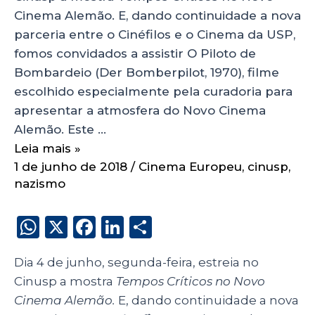
Cinema Alemão. E, dando continuidade a nova
parceria entre o Cinéfilos e o Cinema da USP,
fomos convidados a assistir O Piloto de
Bombardeio (Der Bomberpilot, 1970), filme
escolhido especialmente pela curadoria para
apresentar a atmosfera do Novo Cinema
Alemão. Este …
Leia mais »
1 de junho de 2018
/
Cinema Europeu
,
cinusp
,
nazismo
W
X
F
Li
S
h
a
n
h
Dia 4 de junho, segunda-feira, estreia no
a
c
k
a
Cinusp a mostra
Tempos Críticos no Novo
ts
e
e
re
Cinema Alemão.
E, dando continuidade a nova