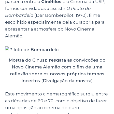
A
b
dI
parceria entre o
Cinéfilos
e o Cinema da USP,
p
o
n
fomos convidados a assistir
O Piloto de
p
o
Bombardeio
(Der Bomberpilot, 1970), filme
escolhido especialmente pela curadoria para
k
apresentar a atmosfera do Novo Cinema
Alemão.
Mostra do Cinusp resgata as convicções do
Novo Cinema Alemão com o fim de uma
reflexão sobre os nossos próprios tempos
incertos [Divulgação da mostra]
Este movimento cinematográfico surgiu entre
as décadas de 60 e 70, com o objetivo de fazer
uma oposição ao cinema de puro