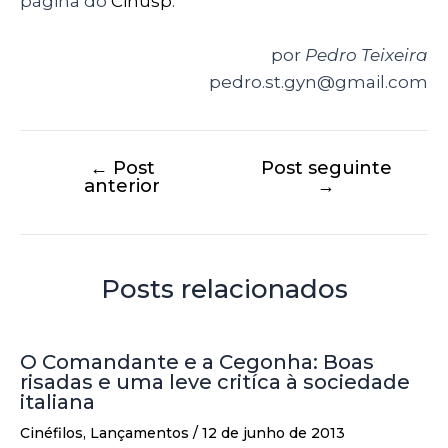
página do
Cinusp
.
por
Pedro Teixeira
pedro.st.gyn@gmail.com
←
Post
Post seguinte
anterior
→
Posts relacionados
O Comandante e a Cegonha: Boas
risadas e uma leve critíca à sociedade
italiana
Cinéfilos
,
Lançamentos
/
12 de junho de 2013