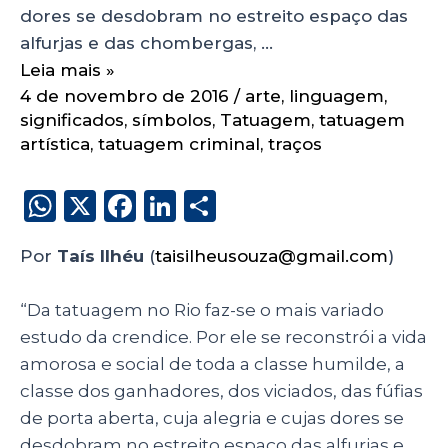
dores se desdobram no estreito espaço das
alfurjas e das chombergas, …
Leia mais »
4 de novembro de 2016
/
arte
,
linguagem
,
significados
,
símbolos
,
Tatuagem
,
tatuagem
artística
,
tatuagem criminal
,
traços
W
X
F
Li
S
h
a
n
h
Por
Taís Ilhéu
(
taisilheusouza@gmail.com
)
a
c
k
a
ts
e
e
re
“Da tatuagem no Rio faz-se o mais variado
A
b
dI
estudo da crendice. Por ele se reconstrói a vida
p
o
n
amorosa e social de toda a classe humilde, a
p
o
classe dos ganhadores, dos viciados, das fúfias
de porta aberta, cuja alegria e cujas dores se
k
desdobram no estreito espaço das alfurjas e