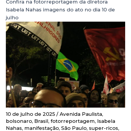
Confira na fotorreportagem da diretora
Isabela Nahas imagens do ato no dia 10 de
julho
10 de julho de 2025
/
Avenida Paulista
,
bolsonaro
,
Brasil
,
fotorreportagem
,
Isabela
Nahas
,
manifestação
,
São Paulo
,
super-ricos
,