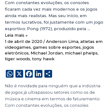
Com constantes evoluções, os consoles
ficaram cada vez mais modernos e os jogos
ainda mais realistas. Mas seu início, em
termos lucrativos, foi justamente com um jogo
esportivo: Pong (1972), produzido pela …
Leia mais »
1 de abril de 2020
/
Anderson Lima
,
atletas em
videogames
,
games sobre esportes
,
jogos
eletrônicos
,
Michael Jordan
,
michael phelps
,
tiger woods
,
tony hawk
W
X
F
Li
S
h
a
n
h
Não é novidade para ninguém que a indústria
a
c
k
a
de jogos já ultrapassou setores como os de
ts
e
e
re
música e cinema em termos de faturamento.
A
b
dI
Com constantes evoluções, os consoles