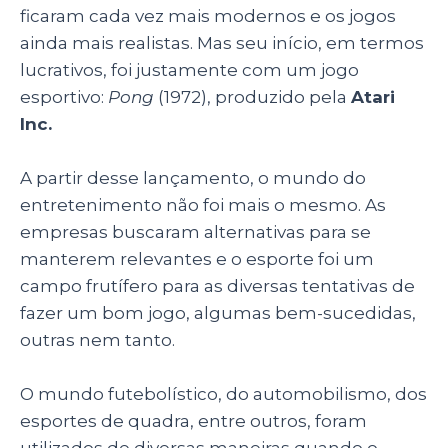
p
o
n
ficaram cada vez mais modernos e os jogos
p
o
ainda mais realistas. Mas seu início, em termos
lucrativos, foi justamente com um jogo
k
esportivo:
Pong
(1972), produzido pela
Atari
Inc.
A partir desse lançamento, o mundo do
entretenimento não foi mais o mesmo. As
empresas buscaram alternativas para se
manterem relevantes e o esporte foi um
campo frutífero para as diversas tentativas de
fazer um bom jogo, algumas bem-sucedidas,
outras nem tanto.
O mundo futebolístico, do automobilismo, dos
esportes de quadra, entre outros, foram