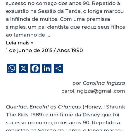
sucesso no começo dos anos 90. Repetido à
exaustão na Sessão da Tarde, o longa marcou
a infância de muitos. Com uma premissa
simples, um pai cientista que reduz seus filhos
ao tamanho de …
Leia mais »
1 de junho de 2015
/
Anos 1990
W
X
F
Li
S
h
a
n
h
por
Carolina Ingizza
a
c
k
a
carol.ingizza@gmail.com
ts
e
e
re
A
b
dI
Querida, Encolhi as Crianças
(Honey, I Shrunk
p
o
n
The Kids, 1989) é um filme da Disney que foi
p
o
sucesso no começo dos anos 90. Repetido à
exaustão na Sessão da Tarde, o longa marcou