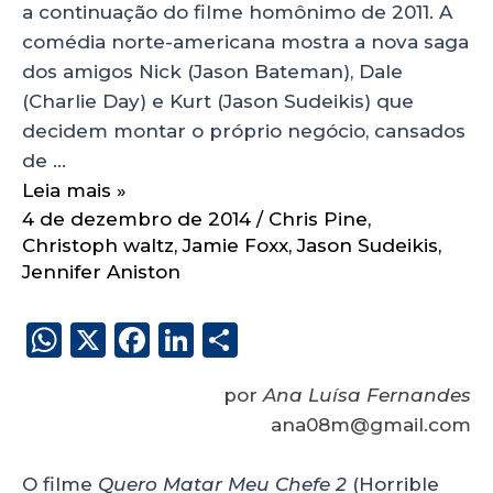
a continuação do filme homônimo de 2011. A
comédia norte-americana mostra a nova saga
dos amigos Nick (Jason Bateman), Dale
(Charlie Day) e Kurt (Jason Sudeikis) que
decidem montar o próprio negócio, cansados
de …
Leia mais »
4 de dezembro de 2014
/
Chris Pine
,
Christoph waltz
,
Jamie Foxx
,
Jason Sudeikis
,
Jennifer Aniston
W
X
F
Li
S
h
a
n
h
por
Ana Luísa Fernandes
a
c
k
a
ana08m@gmail.com
ts
e
e
re
A
b
dI
O filme
Quero Matar Meu Chefe 2
(Horrible