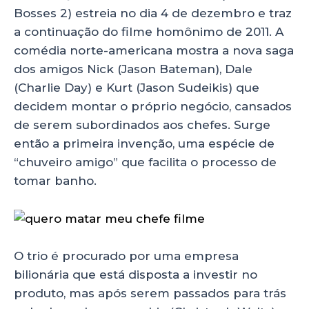
p
o
n
Bosses 2) estreia no dia 4 de dezembro e traz
p
o
a continuação do filme homônimo de 2011. A
comédia norte-americana mostra a nova saga
k
dos amigos Nick (Jason Bateman), Dale
(Charlie Day) e Kurt (Jason Sudeikis) que
decidem montar o próprio negócio, cansados
de serem subordinados aos chefes. Surge
então a primeira invenção, uma espécie de
“chuveiro amigo” que facilita o processo de
tomar banho.
O trio é procurado por uma empresa
bilionária que está disposta a investir no
produto, mas após serem passados para trás