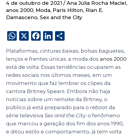
4 de outubro de 2021
/
Ana Júlia Rocha Maciel
,
anos 2000
,
Moda
,
Paris Hilton
,
Rian E.
Damasceno
,
Sex and the City
W
X
F
Li
S
h
a
n
h
Plataformas, cinturas baixas, bolsas baguetes,
a
c
k
a
lenços e frentes únicas: a moda dos
anos 2000
ts
e
e
re
está de volta. Essas tendências ocuparam as
A
b
dI
redes sociais nos últimos meses, em um
p
o
n
movimento que faz lembrar os clipes da
p
o
cantora Britney Spears. Embora não haja
notícias sobre um
remake
da Britney, o
k
público já está preparado para o
reboot
da
série televisiva
Sex and the Cit
y: o fenômeno
que marcou a geração dos fim dos anos 1990,
e ditou estilo e comportamento, já tem volta