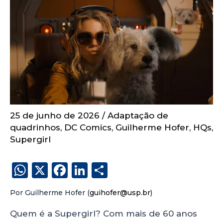
25 de junho de 2026
/
Adaptação de
quadrinhos
,
DC Comics
,
Guilherme Hofer
,
HQs
,
Supergirl
W
X
F
Li
S
h
a
n
h
Por Guilherme Hofer (
guihofer@usp.br
)
a
c
k
a
ts
e
e
re
Quem é a Supergirl? Com mais de 60 anos