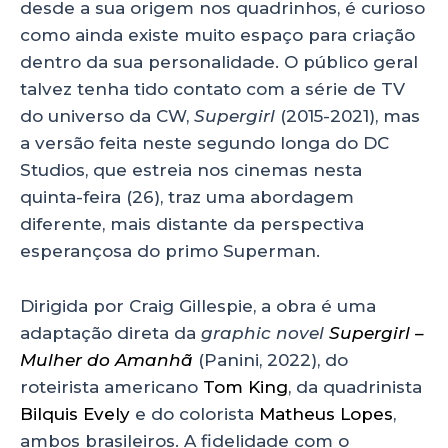
desde a sua origem nos quadrinhos, é curioso
A
b
dI
como ainda existe muito espaço para criação
p
o
n
dentro da sua personalidade. O público geral
p
o
talvez tenha tido contato com a série de TV
k
do universo da CW,
Supergirl
(2015-2021), mas
a versão feita neste segundo longa do DC
Studios, que estreia nos cinemas nesta
quinta-feira (26), traz uma abordagem
diferente, mais distante da perspectiva
esperançosa do primo Superman.
Dirigida por Craig Gillespie, a obra é uma
adaptação direta da
graphic novel
Supergirl –
Mulher do Amanhã
(Panini, 2022), do
roteirista americano
Tom King
, da quadrinista
Bilquis Evely
e do colorista
Matheus Lopes
,
ambos brasileiros. A fidelidade com o