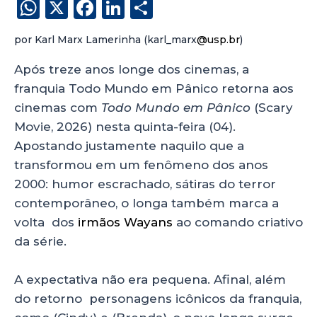
W
X
F
Li
S
h
a
n
h
por Karl Marx Lamerinha (karl_marx
@usp.br
)
a
c
k
a
ts
e
e
re
Após treze anos longe dos cinemas, a
franquia Todo Mundo em Pânico retorna aos
A
b
dI
cinemas com
Todo Mundo em Pânico
(Scary
p
o
n
Movie, 2026) nesta quinta-feira (04).
p
o
Apostando justamente naquilo que a
k
transformou em um fenômeno dos anos
2000: humor escrachado, sátiras do terror
contemporâneo, o longa também marca a
volta dos
irmãos Wayans
ao comando criativo
da série.
A expectativa não era pequena. Afinal, além
do retorno personagens icônicos da franquia,