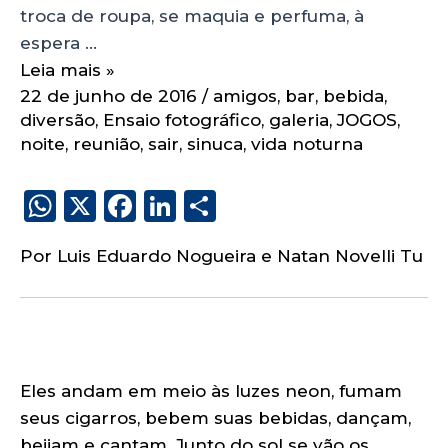
troca de roupa, se maquia e perfuma, à
espera …
Leia mais »
22 de junho de 2016
/
amigos
,
bar
,
bebida
,
diversão
,
Ensaio fotográfico
,
galeria
,
JOGOS
,
noite
,
reunião
,
sair
,
sinuca
,
vida noturna
W
X
F
Li
S
h
a
n
h
Por Luis Eduardo Nogueira e Natan Novelli Tu
a
c
k
a
ts
e
e
re
A
b
dI
p
o
n
p
o
Eles andam em meio às luzes neon, fumam
seus cigarros, bebem suas bebidas, dançam,
k
beijam e cantam. Junto do sol se vão os