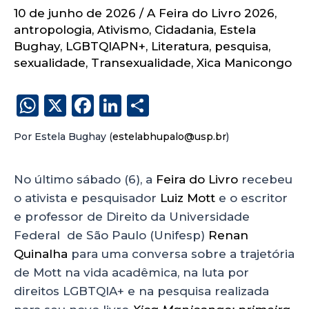
10 de junho de 2026
/
A Feira do Livro 2026
,
antropologia
,
Ativismo
,
Cidadania
,
Estela
Bughay
,
LGBTQIAPN+
,
Literatura
,
pesquisa
,
sexualidade
,
Transexualidade
,
Xica Manicongo
W
X
F
Li
S
h
a
n
h
Por Estela Bughay (
estelabhupalo@usp.br
)
a
c
k
a
ts
e
e
re
No último sábado (6), a
Feira do Livro
recebeu
A
b
dI
o ativista e pesquisador
Luiz Mott
e o escritor
p
o
n
e professor de Direito da Universidade
p
o
Federal de São Paulo (Unifesp)
Renan
k
Quinalha
para uma conversa sobre a trajetória
de Mott na vida acadêmica, na luta por
direitos LGBTQIA+ e na pesquisa realizada