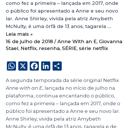
como fez a primeira – lançada em 2017, onde
o público foi apresentado a Anne e seu novo
lar. Anne Shirley, vivida pela atriz Amybeth
McNulty, é uma órfã de 13 anos, tagarela …
Leia mais »
16 de julho de 2018
/
Anne With an E
,
Giovanna
Stael
,
Netflix
,
resenha
,
SÉRIE
,
série netflix
W
X
F
Li
S
h
a
n
h
A segunda temporada da série original Netflix
a
c
k
a
Anne with an E
, lançada no início de julho na
ts
e
e
re
plataforma, continua encantando o público,
A
b
dI
como fez a primeira – lançada em 2017, onde o
p
o
n
público foi apresentado a Anne e seu novo lar.
p
o
Anne Shirley, vivida pela atriz Amybeth
McNulty, é uma órfã de 13 anos, tagarela e de