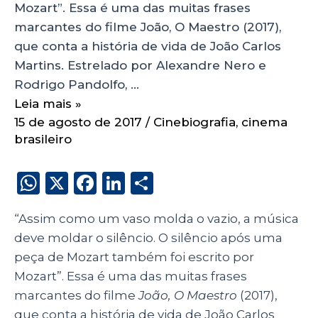
Mozart”. Essa é uma das muitas frases
marcantes do filme João, O Maestro (2017),
que conta a história de vida de João Carlos
Martins. Estrelado por Alexandre Nero e
Rodrigo Pandolfo, …
Leia mais »
15 de agosto de 2017
/
Cinebiografia
,
cinema
brasileiro
W
X
F
Li
S
h
a
n
h
“Assim como um vaso molda o vazio, a música
a
c
k
a
deve moldar o silêncio. O silêncio após uma
ts
e
e
re
peça de Mozart também foi escrito por
A
b
dI
Mozart”. Essa é uma das muitas frases
p
o
n
marcantes do filme
João, O Maestro
(2017),
que conta a história de vida de João Carlos