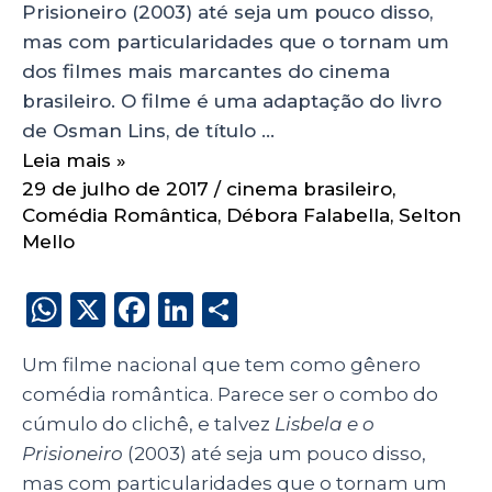
Prisioneiro (2003) até seja um pouco disso,
mas com particularidades que o tornam um
dos filmes mais marcantes do cinema
brasileiro. O filme é uma adaptação do livro
de Osman Lins, de título …
Leia mais »
29 de julho de 2017
/
cinema brasileiro
,
Comédia Romântica
,
Débora Falabella
,
Selton
Mello
W
X
F
Li
S
h
a
n
h
Um filme nacional que tem como gênero
a
c
k
a
comédia romântica. Parece ser o combo do
ts
e
e
re
cúmulo do clichê, e talvez
Lisbela e o
A
b
dI
Prisioneiro
(2003) até seja um pouco disso,
p
o
n
mas com particularidades que o tornam um