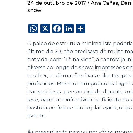
24 de outubro de 2017
/
Ana Cañas
,
Dani
show
W
X
F
Li
S
h
a
n
h
O palco de estrutura minimalista poderia
a
c
k
a
último dia 20, não precisava de muito ma
ts
e
e
re
entrada, com “Tô na Vida”, a cantora já i
A
b
dI
diversa ao longo do show: impressões e
p
o
n
mulher, reafirmações fixas e diretas, po
p
o
profundos. Mesmo com pouco diálogo ao
transmitir sua personalidade durante o 
k
leve, parecia confortável o suficiente n
postura perfeita e muito planejada, o 
evento.
A apresentação passou por vários moment