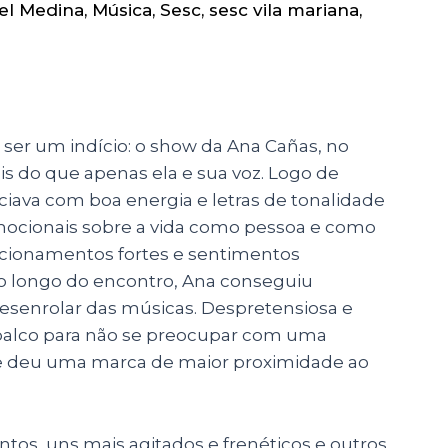
el Medina
,
Música
,
Sesc
,
sesc vila mariana
,
 ser um indício: o show da Ana Cañas, no
is do que apenas ela e sua voz. Logo de
niciava com boa energia e letras de tonalidade
mocionais sobre a vida como pessoa e como
sicionamentos fortes e sentimentos
 longo do encontro, Ana conseguiu
desenrolar das músicas. Despretensiosa e
o palco para não se preocupar com uma
que deu uma marca de maior proximidade ao
os, uns mais agitados e frenéticos e outros