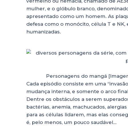
vermelho ou hemácia, chamado de AE380
mulher, e o glóbulo branco, denominado 
apresentado como um homem. As plaquet
defesa como o monócito, célula T e NK,
humanizadas.
Personagens do mangá [Imagem:
Cada episódio consiste em uma “invasã
mudança interna, e somente o arco final
Dentre os obstáculos a serem superados 
bactérias, anemia, machucados, alergias
para as células lidarem, mas elas cons
é, pelo menos, um pouco saudável…