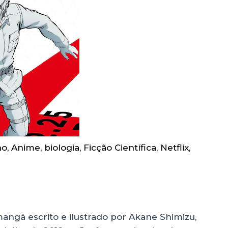
no
,
Anime
,
biologia
,
Ficção Científica
,
Netflix
,
ngá escrito e ilustrado por Akane Shimizu,