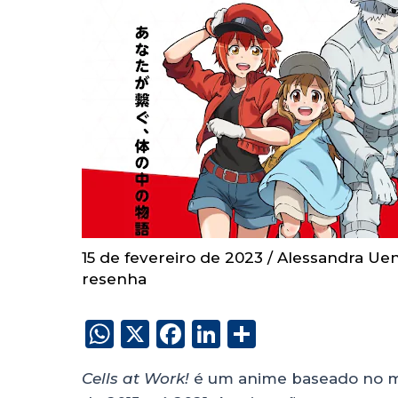
15 de fevereiro de 2023
/
Alessandra Ue
resenha
W
X
F
Li
S
h
a
n
h
Cells at Work!
é um anime baseado no ma
a
c
k
a