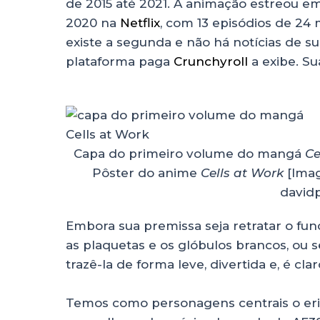
de 2015 até 2021. A animação estreou em
ts
e
e
re
2020 na
Netflix
, com 13 episódios de 24
A
b
dI
existe a segunda e não há notícias de sua
p
o
n
plataforma paga
Crunchyroll
a exibe. Sua
p
o
k
Capa do primeiro volume do mangá
Ce
Pôster do anime
Cells at Work
[Imag
david
Embora sua premissa seja retratar o fu
as plaquetas e os glóbulos brancos, ou s
trazê-la de forma leve, divertida e, é clar
Temos como personagens centrais o er