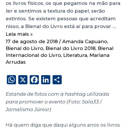
os livros físicos, os que pegamos na mão para
ler e sentimos a textura do papel, serão
extintos. Se existem pessoas que acreditam
nisso, a Bienal do Livro está aí para provar …
Leia mais »
17 de agosto de 2018
/
Amanda Capuano
,
Bienal do Livro
,
Bienal do Livro 2018
,
Bienal
Internacional do Livro
,
Literatura
,
Mariana
Arrudas
W
X
F
Li
S
h
a
n
h
Estande de fotos com a hashtag utilizada
a
c
k
a
para promover o evento (Foto: Sala33 /
ts
e
e
re
Jornalismo Júnior)
A
b
dI
p
o
n
Há quem diga que daqui alguns anos os livros