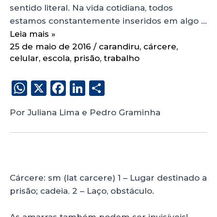
sentido literal. Na vida cotidiana, todos
estamos constantemente inseridos em algo …
Leia mais »
25 de maio de 2016
/
carandiru
,
cárcere
,
celular
,
escola
,
prisão
,
trabalho
W
X
F
Li
S
h
a
n
h
Por Juliana Lima e Pedro Graminha
a
c
k
a
ts
e
e
re
A
b
dI
p
o
n
p
o
Cárcere: sm (lat carcere) 1 – Lugar destinado a
prisão; cadeia. 2 – Laço, obstáculo.
k
As amarras também podem ser invisíveis!