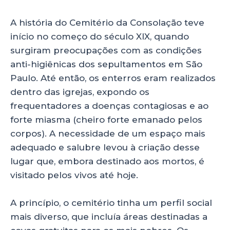
a
c
k
a
ts
e
e
re
A história do Cemitério da Consolação teve
A
b
dI
início no começo do século XIX, quando
p
o
n
surgiram preocupações com as condições
p
o
anti-higiênicas dos sepultamentos em São
Paulo. Até então, os enterros eram realizados
k
dentro das igrejas, expondo os
frequentadores a doenças contagiosas e ao
forte miasma (cheiro forte emanado pelos
corpos). A necessidade de um espaço mais
adequado e salubre levou à criação desse
lugar que, embora destinado aos mortos, é
visitado pelos vivos até hoje.
A princípio, o cemitério tinha um perfil social
mais diverso, que incluía áreas destinadas a