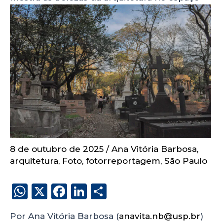
8 de outubro de 2025
/
Ana Vitória Barbosa
,
arquitetura
,
Foto
,
fotorreportagem
,
São Paulo
W
X
F
Li
S
h
a
n
h
Por Ana Vitória Barbosa (
anavita.nb@usp.br
)