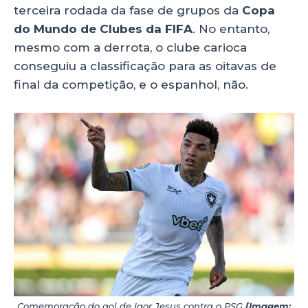
terceira rodada da fase de grupos da
Copa
k
do Mundo de Clubes da FIFA
. No entanto,
mesmo com a derrota, o clube carioca
conseguiu a classificação para as oitavas de
final da competição, e o espanhol, não.
Comemoração do gol de Igor Jesus contra o PSG
[Imagem: