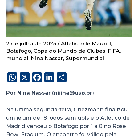
2 de julho de 2025
/
Atletico de Madrid
,
Botafogo
,
Copa do Mundo de Clubes
,
FIFA
,
mundial
,
Nina Nassar
,
Supermundial
W
X
F
Li
S
h
a
n
h
Por Nina Nassar (niiina@usp.br
)
a
c
k
a
ts
e
e
re
Na última segunda-feira, Griezmann finalizou
A
b
dI
um jejum de 18 jogos sem gols e o Atlético de
p
o
n
Madrid venceu o Botafogo por 1 a 0 no Rose
p
o
Bowl Stadium. O encontro foi válido pela