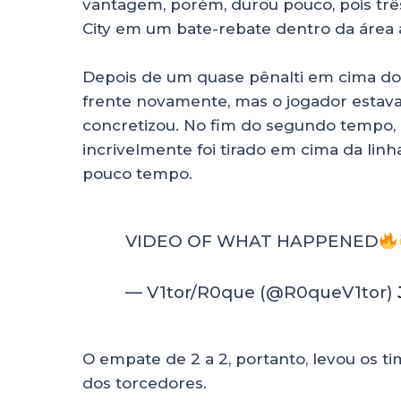
vantagem, porém, durou pouco, pois tr
City em um bate-rebate dentro da área
Depois de um quase pênalti em cima do 
frente novamente, mas o jogador estav
concretizou. No fim do segundo tempo
incrivelmente foi tirado em cima da linh
pouco tempo.
VIDEO OF WHAT HAPPENED
— V1tor/R0que (@R0queV1tor)
O empate de 2 a 2, portanto, levou os t
dos torcedores.