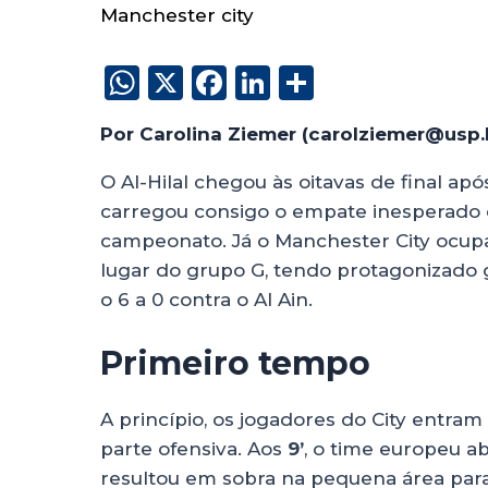
Manchester city
W
X
F
Li
S
h
a
n
h
Por Carolina Ziemer (carolziemer@usp.
a
c
k
a
ts
e
e
re
O Al-Hilal chegou às oitavas de final a
carregou consigo o empate inesperado 
A
b
dI
campeonato. Já o Manchester City ocupa
p
o
n
lugar do grupo G, tendo protagonizado 
p
o
o 6 a 0 contra o Al Ain.
k
Primeiro tempo
A princípio, os jogadores do City ent
parte ofensiva. Aos
9’
, o time europeu a
resultou em sobra na pequena área para