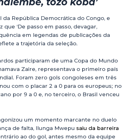
malembe, tozo koba’
al da República Democrática do Congo, e
diz que ‘De passo em passo, devagar,
quência em legendas de publicações da
ete a trajetória da seleção.
pardos participaram de uma Copa do Mundo
hamava Zaire, representava o primeiro país
ndial. Foram zero gols congoleses em três
minou com o placar 2 a 0 para os europeus; no
ano por 9 a 0 e, no terceiro, o Brasil venceu
otagonizou um momento marcante no duelo
ança de falta, Ilunga Mwepu
saiu da barreira
ontrário ao do gol, antes mesmo da equipe