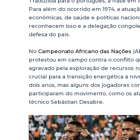
Traduzida para o português, a frase em l
Para além do ocorrido em 1974, a atuaç
econômicas, de saúde e políticas naciona
reconhecem isso e a delegação congole
defesa do país.
No
Campeonato Africano das Nações
(A
protestou em campo contra o conflito q
agravado pela exploração de recursos nat
crucial para a transição energética à ní
dois anos, mas alguns dos jogadores co
participaram do movimento, como os at
técnico Sebástian Desabre.