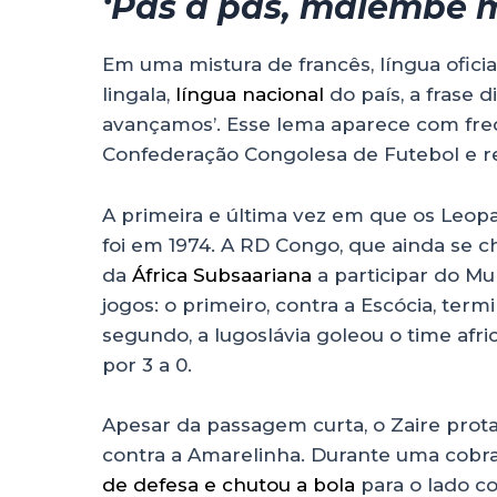
‘Pas a pas, malembe 
Em uma mistura de francês, língua ofici
lingala,
língua nacional
do país, a frase 
avançamos’. Esse lema aparece com fre
Confederação Congolesa de Futebol e refl
A primeira e última vez em que os Leo
foi em 1974. A RD Congo, que ainda se c
da
África Subsaariana
a participar do Mu
jogos: o primeiro, contra a Escócia, ter
segundo, a Iugoslávia goleou o time afric
por 3 a 0.
Apesar da passagem curta, o Zaire pr
contra a Amarelinha. Durante uma cobr
de defesa e chutou a bola
para o lado c