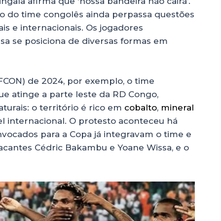
ingala afirma que ‘nossa bandeira não cairá’.
ão do time congolês ainda perpassa questões
is e internacionais. Os jogadores
sa se posiciona de diversas formas em
FCON) de 2024, por exemplo, o time
ue atinge a parte leste da RD Congo,
urais: o território é rico em
cobalto
,
mineral
vel internacional. O protesto aconteceu há
nvocados para a Copa já integravam o time e
acantes Cédric Bakambu e Yoane Wissa, e o