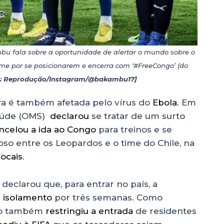
 fala sobre a oportunidade de alertar o mundo sobre o
ime por se posicionarem e encerra com ‘#FreeCongo’ (do
: Reprodução/Instagram/@bakambu17]
a é também afetada pelo vírus do
Ebola
. Em
Saúde (OMS)
declarou
se tratar de um surto
ncelou a ida ao Congo
para treinos e se
toso entre os Leopardos e o time do Chile, na
ocais
.
declarou que, para entrar no país, a
m
isolamento
por três semanas. Como
ano também
restringiu a entrada
de residentes