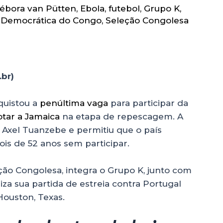
ébora van Pütten
,
Ebola
,
futebol
,
Grupo K
,
 Democrática do Congo
,
Seleção Congolesa
br)
congo
quistou a
penúltima vaga
para participar da
otar a Jamaica
na etapa de repescagem. A
ro Axel Tuanzebe e permitiu que o país
is de 52 anos sem participar.
ão Congolesa, integra o Grupo K, junto com
aliza sua partida de estreia contra Portugal
 Houston, Texas.