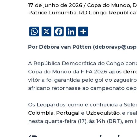
17 de junho de 2026
/
Copa do Mundo
,
D
Patrice Lumumba
,
RD Congo
,
República
W
X
F
Li
S
h
a
n
h
Por Débora van Pütten (deboravp@usp.
a
c
k
a
ts
e
e
re
A República Democrática do Congo con
A
b
dI
Copa do Mundo da FIFA 2026 após
derr
p
o
n
vitória foi garantida pelo gol do zaguei
p
o
africano retornasse ao campeonato depo
k
Os Leopardos, como é conhecida a Seleç
Colômbia
,
Portugal
e
Uzbequistão
, e re
nesta quarta-feira (17), às 14h (BRT), em