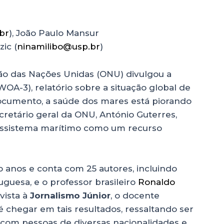
br
), João Paulo Mansur
zic (
ninamilibo@usp.br
)
ção das Nações Unidas (ONU) divulgou a
WOA-3), relatório sobre a situação global de
cumento, a saúde dos mares está piorando
retário geral da ONU, António Guterres,
ossistema marítimo como um recurso
o anos e conta com 25 autores, incluindo
uguesa, e o professor brasileiro
Ronaldo
vista à
Jornalismo Júnior
, o docente
é chegar em tais resultados, ressaltando ser
om pessoas de diversas nacionalidades e