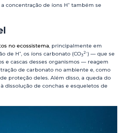
 a concentração de íons H⁺ também se
el
itos no ecossistema
, principalmente em
2-
ção de H⁺, os íons carbonato (CO
) — que se
3
tos e cascas desses organismos — reagem
ntração de carbonato no ambiente e, como
de proteção deles. Além disso, a queda do
 à dissolução de conchas e esqueletos de