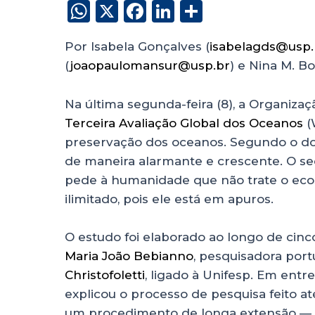
W
X
F
Li
S
h
a
n
h
Por Isabela Gonçalves (
isabelagds@usp.
a
c
k
a
(
joaopaulomansur@usp.br
) e Nina M. Bo
ts
e
e
re
A
b
dI
Na última segunda-feira (8), a Organiza
p
o
n
Terceira Avaliação Global dos Oceanos
(
p
o
preservação dos oceanos. Segundo o do
de maneira alarmante e crescente. O sec
k
pede à humanidade que não trate o ec
ilimitado, pois ele está em apuros.
O estudo foi elaborado ao longo de cinc
Maria João Bebianno
, pesquisadora port
Christofoletti
, ligado à Unifesp. Em entre
explicou o processo de pesquisa feito at
um procedimento de longa extensão — c