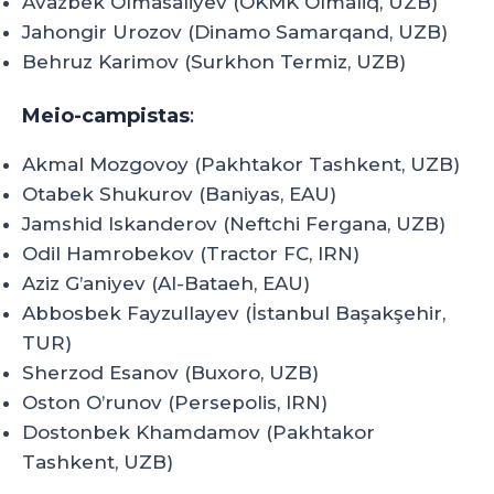
Avazbek Olmasaliyev (OKMK Olmaliq, UZB)
Jahongir Urozov (Dinamo Samarqand, UZB)
Behruz Karimov (Surkhon Termiz, UZB)
Meio-campistas
:
Akmal Mozgovoy (Pakhtakor Tashkent, UZB)
Otabek Shukurov (Baniyas, EAU)
Jamshid Iskanderov (Neftchi Fergana, UZB)
Odil Hamrobekov (Tractor FC, IRN)
Aziz G’aniyev (Al-Bataeh, EAU)
Abbosbek Fayzullayev (İstanbul Başakşehir,
TUR)
Sherzod Esanov (Buxoro, UZB)
Oston O’runov (Persepolis, IRN)
Dostonbek Khamdamov (Pakhtakor
Tashkent, UZB)