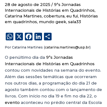
28 de agosto de 2025
/
9ªs Jornadas
Internacionais de Histórias em Quadrinhos
,
Catarina Martines
,
cobertura
,
eu fui
,
Histórias
em quadrinhos
,
mundo geek
,
sala33
W
X
F
Li
S
h
a
n
h
Por Catarina Martines (
catarina.martines@usp.br
)
a
c
k
a
ts
e
e
re
O penúltimo dia da
9ªs Jornadas
Internacionais de Histórias em Quadrinhos
A
b
dI
contou com novidades na semana do evento.
p
o
n
Além das sessões temáticas que ocorreram
p
o
nos outros dias, a programação do dia 21 de
k
agosto também contou com o lançamento de
livros. Com início no dia 19 e fim no dia 22, o
evento
aconteceu no prédio central da Escola