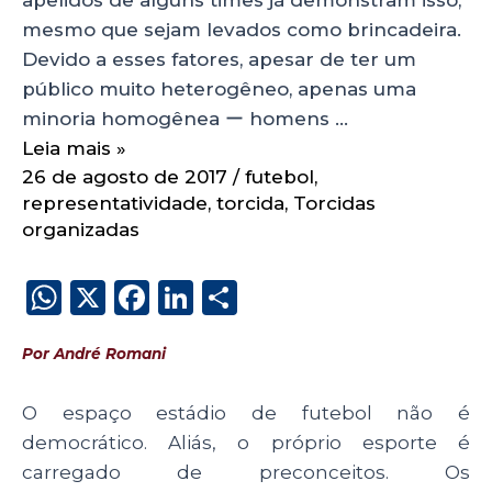
mesmo que sejam levados como brincadeira.
Devido a esses fatores, apesar de ter um
público muito heterogêneo, apenas uma
minoria homogênea ー homens …
Leia mais »
26 de agosto de 2017
/
futebol
,
representatividade
,
torcida
,
Torcidas
organizadas
W
X
F
Li
S
h
a
n
h
Por André Romani
a
c
k
a
ts
e
e
re
O espaço estádio de futebol não é
A
b
dI
democrático. Aliás, o próprio esporte é
p
o
n
carregado de preconceitos. Os