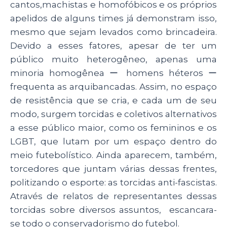
p
o
cantos,machistas e homofóbicos e os próprios
apelidos de alguns times já demonstram isso,
k
mesmo que sejam levados como brincadeira.
Devido a esses fatores, apesar de ter um
público muito heterogêneo, apenas uma
minoria homogênea ー homens héteros ー
frequenta as arquibancadas. Assim, no espaço
de resistência que se cria, e cada um de seu
modo, surgem torcidas e coletivos alternativos
a esse público maior, como os femininos e os
LGBT, que lutam por um espaço dentro do
meio futebolístico. Ainda aparecem, também,
torcedores que juntam várias dessas frentes,
politizando o esporte: as torcidas anti-fascistas.
Através de relatos de representantes dessas
torcidas sobre diversos assuntos, escancara-
se todo o conservadorismo do futebol.