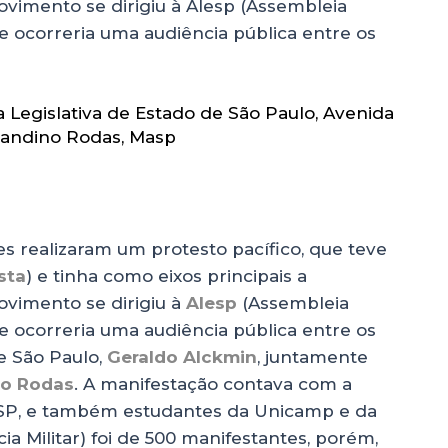
ovimento se dirigiu à Alesp (Assembleia
de ocorreria uma audiência pública entre os
 Legislativa de Estado de São Paulo
,
Avenida
randino Rodas
,
Masp
es realizaram um protesto pacífico, que teve
sta
) e tinha como eixos principais a
ovimento se dirigiu à
Alesp
(Assembleia
de ocorreria uma audiência pública entre os
e São Paulo,
Geraldo Alckmin
, juntamente
no Rodas
. A manifestação contava com a
USP, e também estudantes da Unicamp e da
cia Militar) foi de 500 manifestantes, porém,