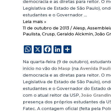
democracia e as diretas para reitor. O m
Legislativa de Estado de São Paulo), on
estudantes e o Governador …
Leia mais »
11 de outubro de 2013
/
Alesp
,
Assembleia
Paulista
,
Crusp
,
Geraldo Alckmin
,
João G
W
X
F
Li
S
h
a
n
h
Na quarta-feira (9 de outubro), estudant
a
c
k
a
início no vão do
Masp
(na
Avenida Pauli
ts
e
e
re
democracia e as diretas para reitor. O m
A
b
dI
Legislativa de Estado de São Paulo), on
p
o
n
estudantes e o Governador do Estado d
p
o
com o atual reitor da USP,
João Grandi
presença dos próprios estudantes da 
k
Fatec. A contagem oficial (feita pela Polí