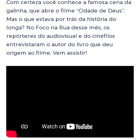
Com certeza você conhece a famosa cena da
a
c
k
a
galinha, que abre o filme “Cidade de Deus”.
ts
e
e
re
Mas o que estava por trás da história do
A
b
dI
longa? No Foco na Rua desse mês, os
p
o
n
repórteres do audiovisual e do cinéfilos
p
o
entrevistaram o autor do livro que deu
origem ao filme. Vem assistir!
k