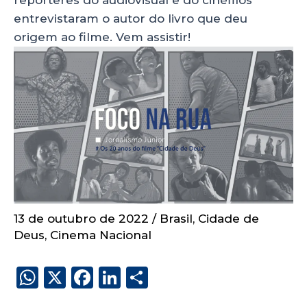
entrevistaram o autor do livro que deu
origem ao filme. Vem assistir!
13 de outubro de 2022
/
Brasil
,
Cidade de
Deus
,
Cinema Nacional
W
X
F
Li
S
h
a
n
h