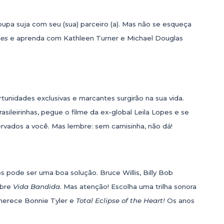
oupa suja com seu (sua) parceiro (a). Mas não se esqueça
ses
e aprenda com Kathleen Turner e Michael Douglas
rtunidades exclusivas e marcantes surgirão na sua vida.
rasileirinhas, pegue o filme da ex-global Leila Lopes e se
rvados a você. Mas lembre: sem camisinha, não dá!
cos pode ser uma boa solução. Bruce Willis, Billy Bob
obre
Vida Bandida
. Mas atenção! Escolha uma trilha sonora
erece Bonnie Tyler e
Total Eclipse of the Heart!
Os anos