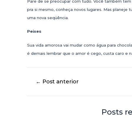
Pare de se preocupar com tudo. Você também tem o 
pra si mesmo, conheça novos lugares. Mas planeje 
uma nova seqüência.
Peixes
Sua vida amorosa vai mudar como água para chocolat
é demais lembrar que o amor é cego, custa caro e não
←
Post anterior
Posts r