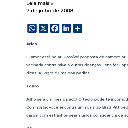
Leia mais »
7 de julho de 2008
W
X
F
Li
S
h
a
n
h
a
c
k
a
Áries
ts
e
e
re
O amor está no ar. Possível proposta de namoro ou 
A
b
dI
vacinada contra raiva e outras doenças. Jennifer L
p
o
n
dicas.
A Sogra
é uma boa pedida.
p
o
Touro
k
Julho será um mês parado! O tédio pode te incomoda
Com sorte, você encontra um sósia do Brad Pitt pedi
casual com estranhos seja a única coincidência de s