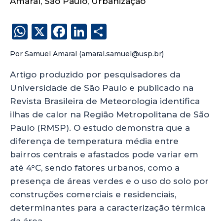
Amaral
,
São Paulo
,
Urbanização
W
X
F
Li
S
h
a
n
h
Por Samuel Amaral (amaral.samuel@usp.br)
a
c
k
a
ts
e
e
re
Artigo produzido por pesquisadores da
Universidade de São Paulo e publicado na
A
b
dI
Revista Brasileira de Meteorologia identifica
p
o
n
ilhas de calor na Região Metropolitana de São
p
o
Paulo (RMSP). O estudo demonstra que a
k
diferença de temperatura média entre
bairros centrais e afastados pode variar em
até 4°C, sendo fatores urbanos, como a
presença de áreas verdes e o uso do solo por
construções comerciais e residenciais,
determinantes para a caracterização térmica
da área.