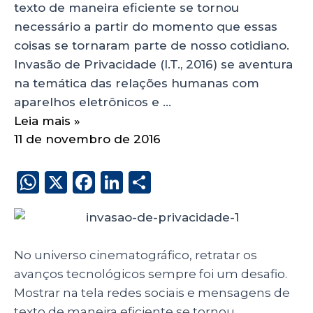
texto de maneira eficiente se tornou
necessário a partir do momento que essas
coisas se tornaram parte de nosso cotidiano.
Invasão de Privacidade (I.T., 2016) se aventura
na temática das relações humanas com
aparelhos eletrônicos e …
Leia mais »
11 de novembro de 2016
W
X
F
Li
S
h
a
n
h
a
c
k
a
ts
e
e
re
No universo cinematográfico, retratar os
A
b
dI
avanços tecnológicos sempre foi um desafio.
p
o
n
Mostrar na tela redes sociais e mensagens de
texto de maneira eficiente se tornou