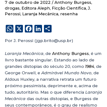
7 de outubro de 2022
/
Anthony Burgess
,
drogas
,
Editora Aleph
,
Ficção Científica
,
J.
Perossi
,
Laranja Mecânica
,
resenha
W
X
F
Li
S
h
a
n
h
Por J. Perossi (jgp.brito@usp.br)
a
c
k
a
ts
e
e
re
Laranja Mecânica
, de
Anthony Burgess
, é um
A
b
dI
livro bastante singular. Estando ao lado de
p
o
n
grandes distopias do século 20, como
1984
, de
p
o
George Orwell, e
Admirável Mundo Novo
, de
Aldous Huxley, a narrativa retrata um futuro
k
próximo pessimista, deprimente e, acima de
tudo, autoritário. Mas o que diferencia
Laranja
Mecânica
das outras distopias, e Burgess de
seus contemporâneos, é o grau de realismo