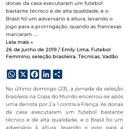
donas da casa executaram um futebol
bastante técnico e de alta qualidade, e o
Brasil foi um adversário à altura, levando o
jogo para a prorrogação, quando as francesas
marcaram …
Leia mais »
26 de junho de 2019
/
Emily Lima
,
Futebol
Feminino
,
seleção brasileira
,
Técnicas
,
Vadão
W
X
F
Li
S
h
a
n
h
No último domingo (23), a jornada da seleção
a
c
k
a
brasileira na Copa do Mundo encerrou-se após
ts
e
e
re
uma derrota por 2 a 1 contra a França. As donas
A
b
dI
da casa executaram um futebol bastante
p
o
n
técnico e de alta qualidade, e o Brasil foi um
adversário à altura, levando o jogo para a