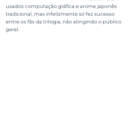
V de Vingança (2005)
(Foto: Divulgação)
Depois do sucesso da trilogia
Matrix, V de