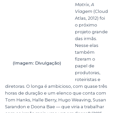
O Destino de
Júpiter (2015)
Esse novo
longa conta
sobre Júpiter
Jones (Mila