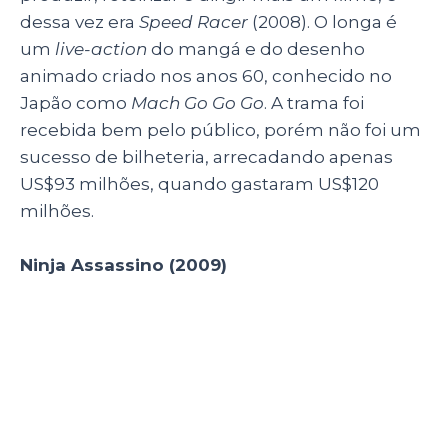
Na décima produção audiovisual das irmãs,
elas participaram somente como produtoras,
tendo James McTeigue como diretor. A trama
conta a história de um assassino de aluguel
de uma sociedade secreta, que acaba fugindo
dela e tem que salvar uma mulher ameaçada
pela mesma sociedade secreta.
A Viagem
(2012)
Depois de
Matrix
,
A
Viagem
(Cloud
Atlas, 2012) foi