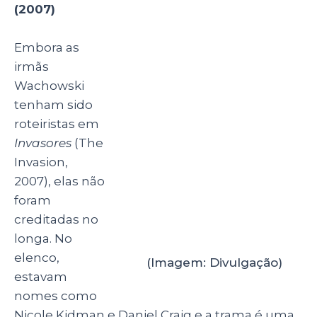
pessoas sem traços de humanidade e
insensíveis.
Speed Racer (2008)