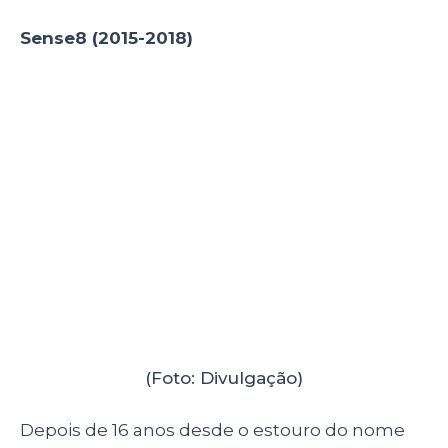
público a série
Sense8
. Com autoria, produção
e direção totalmente próprias, as irmãs
conseguiram conquistar um público novo e
diferente dos que já tinha atingido. A série
conta a história de um grupo de oito pessoas
ao redor do mundo que, de repente, são
conectadas mentalmente e se veem em uma
situação onde precisam achar um jeito de
sobreviver daqueles que acham que eles são
uma ameaça para a ordem mundial.
Infelizmente, houveram alguns problemas
durante a produção da segunda temporada
da série, com a substituição do ator Aml
Ameen pelo ator Toby Onwumere e a saída de
Lilly Wachowski em 2016, devido sua decisão
de focar em sua vida pessoal. Assim, Lana