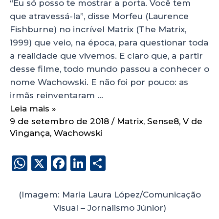
“Eu só posso te mostrar a porta. Você tem
que atravessá-la”, disse Morfeu (Laurence
Fishburne) no incrível Matrix (The Matrix,
1999) que veio, na época, para questionar toda
a realidade que vivemos. E claro que, a partir
desse filme, todo mundo passou a conhecer o
nome Wachowski. E não foi por pouco: as
irmãs reinventaram …
Leia mais »
9 de setembro de 2018
/
Matrix
,
Sense8
,
V de
Vingança
,
Wachowski
W
X
F
Li
S
h
a
n
h
a
c
k
a
(Imagem: Maria Laura López/Comunicação
ts
e
e
re
Visual – Jornalismo Júnior)