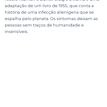
(Imagem: Divulgação)
Depois de cinco anos desde
Matrix
Revolutions
, de novo as Wachowski iriam
produzir, roteirizar e dirigir mais um filme, e
dessa vez era
Speed Racer
(2008). O longa é
um
live-action
do mangá e do desenho
animado criado nos anos 60, conhecido no