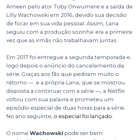
assim. Após todas essas informações, dá para
ver a importância de Lana e Lilly no cinema e o
quanto ambas trabalharam para chegar aonde
estão.
Sense8
pode ter sido o trabalho mais
recente da dupla, mas com certeza não será o
último, e é no aguardo que nós ficamos para
possíveis projetos futuros das
Irmãs
Wachowski
, que estão acostumadas a fazer
história.
Nota da autora sobre a escolha de palavras
:
Mesmo que Lana tenha se assumido uma
mulher transgênero em 2002 e Lilly em 2016, é
importante ressaltar que a escolha por tratar