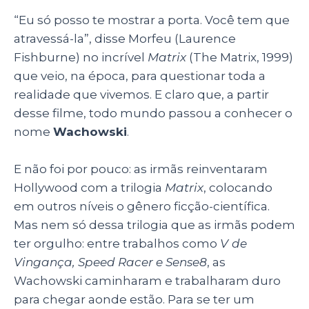
A
b
dI
“Eu só posso te mostrar a porta. Você tem que
p
o
n
atravessá-la”, disse Morfeu (Laurence
p
o
Fishburne) no incrível
Matrix
(The Matrix, 1999)
k
que veio, na época, para questionar toda a
realidade que vivemos. E claro que, a partir
desse filme, todo mundo passou a conhecer o
nome
Wachowski
.
E não foi por pouco: as irmãs reinventaram
Hollywood com a trilogia
Matrix
, colocando
em outros níveis o gênero ficção-científica.
Mas nem só dessa trilogia que as irmãs podem
ter orgulho: entre trabalhos como
V
de
Vingança, Speed Racer e Sense8
, as
Wachowski caminharam e trabalharam duro
para chegar aonde estão. Para se ter um