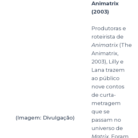
Animatrix
(Imagem: Divulgação)
(2003)
Produtoras e roteirista de
Animatrix
(The
Animatrix, 2003), Lilly e Lana trazem ao público
nove contos de curta-metragem que se
passam no universo de
Matrix.
Foram usados
computação gráfica e anime japonês
tradicional, mas infelizmente só fez sucesso
entre os fãs da trilogia, não atingindo o público
geral.