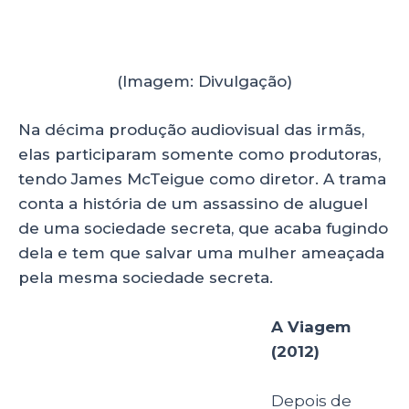
o próximo
projeto grande
das irmãs.
Nesse elas
também
fizeram o
(Imagem: Divulgação)
papel de
produtoras,
roteiristas e
diretoras. O longa é ambicioso, com quase três
horas de duração e um elenco que conta com
Tom Hanks, Halle Berry, Hugo Weaving, Susan
Sarandon e Doona Bae
— que viria a trabalhar
com as irmãs mais uma vez em
Sense8
(2015-
2018). Apesar da grande produção, só
arrecadou
US$130,5 milhões, apenas 2 milhões
a mais do que custou.