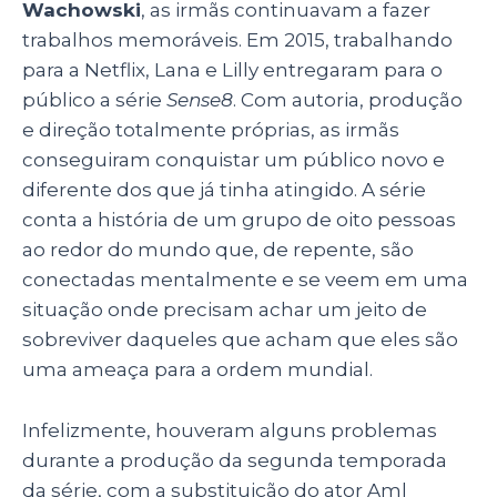
seguiu com a produção sozinha: era a primeira
vez que as irmãs não trabalhavam juntas.
Em 2017 foi entregue a segunda temporada e,
logo depois o anúncio do cancelamento da
série. Graças aos fãs
que pediram muito o
retorno
— e a própria Lana, que se mostrou
disposta a continuar com a série —
, a Netflix
voltou com sua palavra e prometeu um
episódio especial de duas horas para a série.
No ano seguinte,
o especial foi lançado.
O nome
Wachowski
pode ser bem
conhecido, dado os projetos audiovisuais que
deram fama às duas, mas com certeza sua
história e todo os seus trabalhos
cinematográficos não são tão conhecidos