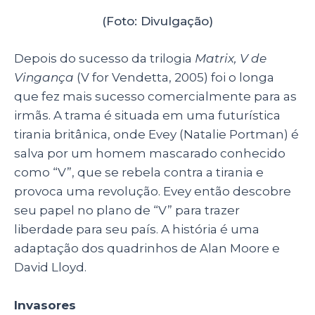
irmãs
Wachowski
tenham sido
roteiristas em
Invasores
(The
Invasion,
2007), elas não
foram
creditadas no
longa. No
elenco,
(Imagem: Divulgação)
estavam
nomes como
Nicole Kidman e Daniel Craig e a trama é uma
adaptação de um livro de 1955, que conta a
história de uma infecção alienígena que se
espalha pelo planeta. Os sintomas deixam as