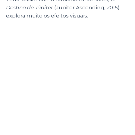
(Foto: Divulgação)
Depois de 16 anos desde o estouro do nome
Wachowski
, as irmãs continuavam a fazer
trabalhos memoráveis. Em 2015, trabalhando
para a Netflix, Lana e Lilly entregaram para o