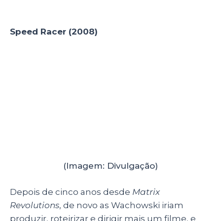
Japão como
Mach Go Go Go
. A trama foi
recebida bem pelo público, porém não foi um
sucesso de bilheteria, arrecadando apenas
US$93 milhões, quando gastaram US$120
milhões.
Ninja Assassino (2009)
(Imagem: Divulgação)