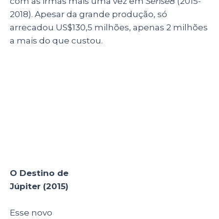
Kunis), que
mora nos EUA
quando
alienígenas
tentam matá-
la. Caine
(Channing
Tatum),
(Imagem: Divulgação)
soldado de
outro planeta,
salva Júpiter. Ela então descobre que é uma
reencarnação de uma rainha, então tem que
enfrentar seu destino e proteger o planeta
Terra. Assim como trabalhos anteriores,
O
Destino de Júpiter
(Jupiter Ascending, 2015)
explora muito os efeitos visuais.