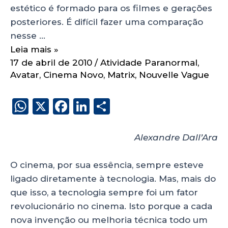
estético é formado para os filmes e gerações
posteriores. É difícil fazer uma comparação
nesse …
Leia mais »
17 de abril de 2010
/
Atividade Paranormal
,
Avatar
,
Cinema Novo
,
Matrix
,
Nouvelle Vague
W
X
F
Li
S
h
a
n
h
a
c
k
a
Alexandre Dall’Ara
ts
e
e
re
O cinema, por sua essência, sempre esteve
A
b
dI
ligado diretamente à tecnologia. Mas, mais do
p
o
n
que isso, a tecnologia sempre foi um fator
p
o
revolucionário no cinema. Isto porque a cada
k
nova invenção ou melhoria técnica todo um