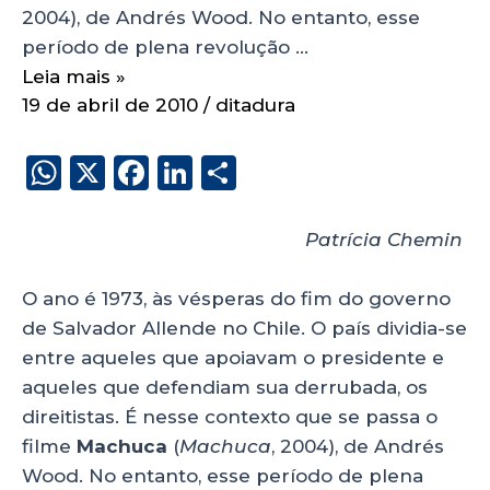
2004), de Andrés Wood. No entanto, esse
período de plena revolução …
Leia mais »
19 de abril de 2010
/
ditadura
W
X
F
Li
S
h
a
n
h
a
c
k
a
Patrícia Chemin
ts
e
e
re
O ano é 1973, às vésperas do fim do governo
A
b
dI
de Salvador Allende no Chile. O país dividia-se
p
o
n
entre aqueles que apoiavam o presidente e
p
o
aqueles que defendiam sua derrubada, os
k
direitistas. É nesse contexto que se passa o
filme
Machuca
(
Machuca
, 2004), de Andrés
Wood. No entanto, esse período de plena