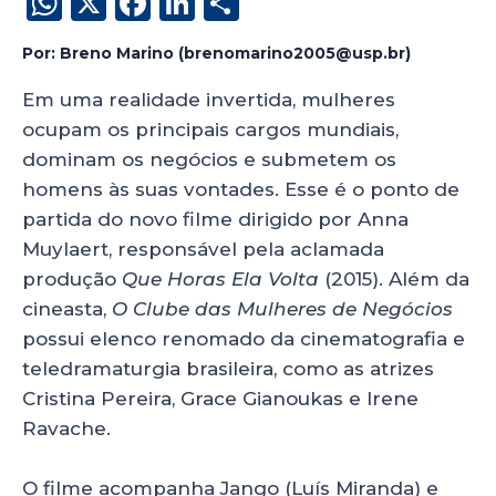
W
X
F
Li
S
h
a
n
h
Por: Breno Marino (brenomarino2005@usp.br)
a
c
k
a
ts
e
e
re
Em uma realidade invertida, mulheres
ocupam os principais cargos mundiais,
A
b
dI
dominam os negócios e submetem os
p
o
n
homens às suas vontades. Esse é o ponto de
p
o
partida do novo filme dirigido por Anna
k
Muylaert, responsável pela aclamada
produção
Que Horas Ela Volta
(2015). Além da
cineasta,
O Clube das Mulheres de Negócios
possui elenco renomado da cinematografia e
teledramaturgia brasileira, como as atrizes
Cristina Pereira, Grace Gianoukas e Irene
Ravache.
O filme acompanha Jango (Luís Miranda) e