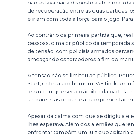
não estava nada disposto a abrir mão d
de recuperação entre as duas partidas, o
e iriam com toda a força para o jogo. P
Ao contrário da primeira partida que, re
pessoas, o maior público da temporada se 
de tensão, com policiais armados cerca
ameaçando os torcedores a fim de mante
A tensão não se limitou ao público. Pouco 
Start, entrou um homem. Vestindo o unif
anunciou que seria o árbitro da partida 
seguirem as regras e a cumprimentarem 
Apesar da calma com que se dirigiu a eles
lhes esperava. Além dos alemães querendo
enfrentar também um juiz que apitaria 