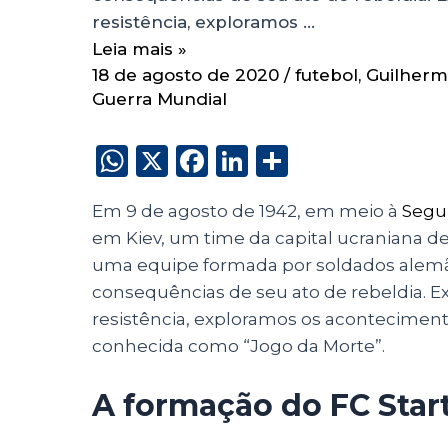
resistência, exploramos …
Leia mais »
18 de agosto de 2020
/
futebol
,
Guilherm
Guerra Mundial
W
X
F
Li
S
h
a
n
h
Em 9 de agosto de 1942, em meio à
Segu
a
c
k
a
em Kiev, um time da capital ucraniana de
ts
e
e
re
uma equipe formada por soldados alemães
A
b
dI
consequências de seu ato de rebeldia. 
p
o
n
resistência, exploramos os aconteciment
p
o
conhecida como “Jogo da Morte”.
k
A formação do FC Star