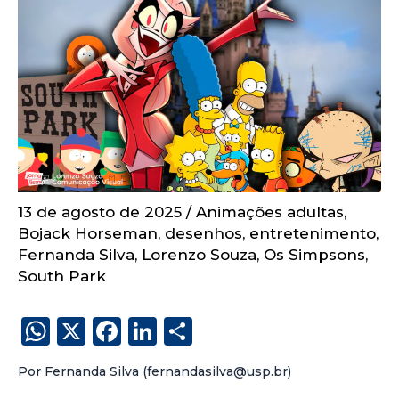
13 de agosto de 2025
/
Animações adultas
,
Bojack Horseman
,
desenhos
,
entretenimento
,
Fernanda Silva
,
Lorenzo Souza
,
Os Simpsons
,
South Park
W
X
F
Li
S
h
a
n
h
Por Fernanda Silva (fernandasilva@usp.br)
a
c
k
a