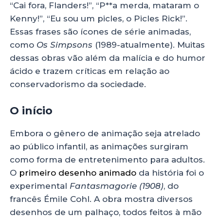
ts
e
e
re
“Cai fora, Flanders!”, “P**a merda, mataram o
Kenny!”, “Eu sou um picles, o Picles Rick!”.
A
b
dI
Essas frases são ícones de série animadas,
p
o
n
como
Os Simpsons
(1989-atualmente). Muitas
p
o
dessas obras vão além da malícia e do humor
k
ácido e trazem críticas em relação ao
conservadorismo da sociedade.
O início
Embora o gênero de animação seja atrelado
ao público infantil, as animações surgiram
como forma de entretenimento para adultos.
O
primeiro desenho animado
da história foi o
experimental
Fantasmagorie (1908)
, do
francês Émile Cohl. A obra mostra diversos
desenhos de um palhaço, todos feitos à mão